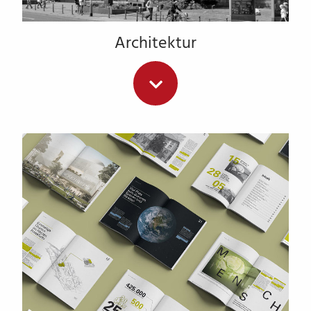
Architektur
Wir übernehmen alle klassischen Aufgaben eines
Architekten. Dazu gehören folgende Leistungen:
Bestandsaufnahme
Bedarfsanalyse
Entwicklung Masterplan
Energieplanung
Erstellung Förderantrag
Architekten Leistungsphasen HOAI 1-9
Generalplanung