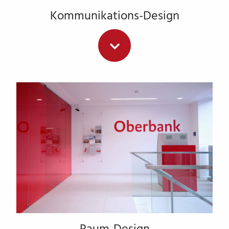
Kommunikations-Design
Im Bereich Kommunikations-Design unterstützen wir Sie
mit allen Leistungen einer klassischen Werbeagentur.
Ihr Vorteil: Wir kennen Ihr Museum in- und auswendig.
Dieses Wissen bringen wir in eine bewährte
Partnerschaft mit einer Kommunikations-Agentur ein.
Unsere Leistungen:
Corporate Design-Entwicklung
Konzeption
Grafische Gestaltung
Texterstellung
3D-Visualisierung